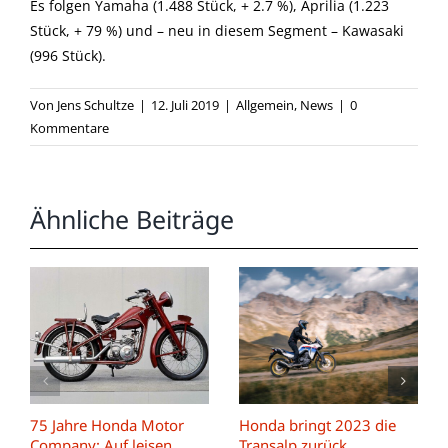
Es folgen Yamaha (1.488 Stück, + 2.7 %), Aprilia (1.223
Stück, + 79 %) und – neu in diesem Segment – Kawasaki
(996 Stück).
Von
Jens Schultze
|
12. Juli 2019
|
Allgemein
,
News
|
0
Kommentare
Ähnliche Beiträge
75 Jahre Honda Motor
Honda bringt 2023 die
Company: Auf leisen
Transalp zurück