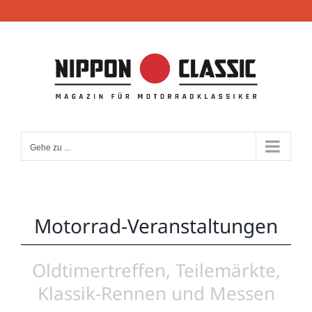
Zum
Inhalt
springen
Gehe zu ...
Motorrad-Veranstaltungen
Oldtimertreffen, Teilemärkte,
Klassik-Rennen und Messen