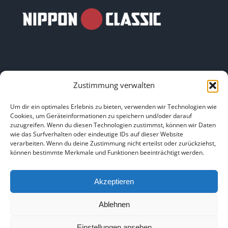
Zustimmung verwalten
LINKS
Um dir ein optimales Erlebnis zu bieten, verwenden wir Technologien wie
Cookies, um Geräteinformationen zu speichern und/oder darauf
zuzugreifen. Wenn du diesen Technologien zustimmst, können wir Daten
HOME
|
ÜBER UNS
|
IMPRESSUM
|
DATENSCHUTZ
|
wie das Surfverhalten oder eindeutige IDs auf dieser Website
verarbeiten. Wenn du deine Zustimmung nicht erteilst oder zurückziehst,
BILDNACHWEISE
können bestimmte Merkmale und Funktionen beeinträchtigt werden.
Akzeptieren
Ablehnen
Copyright 2025
Einstellungen ansehen