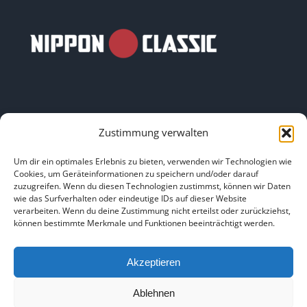
Zustimmung verwalten
LINKS
Um dir ein optimales Erlebnis zu bieten, verwenden wir Technologien wie
Cookies, um Geräteinformationen zu speichern und/oder darauf
zuzugreifen. Wenn du diesen Technologien zustimmst, können wir Daten
HOME
|
ÜBER UNS
|
IMPRESSUM
|
DATENSCHUTZ
|
wie das Surfverhalten oder eindeutige IDs auf dieser Website
verarbeiten. Wenn du deine Zustimmung nicht erteilst oder zurückziehst,
BILDNACHWEISE
können bestimmte Merkmale und Funktionen beeinträchtigt werden.
Akzeptieren
Ablehnen