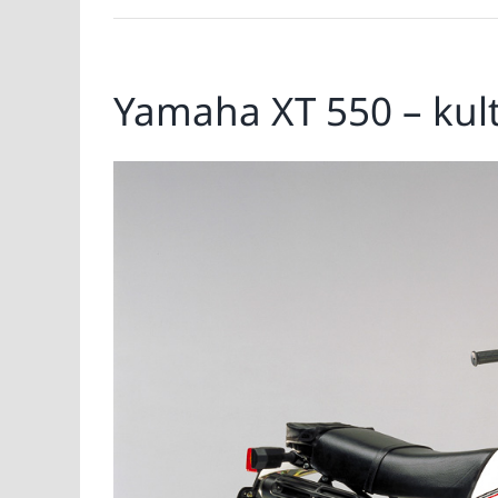
Yamaha XT 550 – kult
Zeige
grösseres
Bild