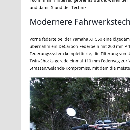
160 mm am Hinterrad gebremst wurde, waren der
und damit Stand der Technik.
Modernere Fahrwerkstechn
Vorne federte bei der Yamaha XT 550 eine ölgedäm
übernahm ein DeCarbon-Federbein mit 200 mm Arbe
Federungssystem komplettierte, die Filterung von Un
Twin-Shocks gerade einmal 110 mm Federweg zur V
Strassen/Gelände-Kompromiss, mit dem die meisten