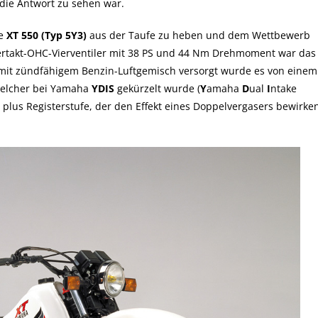
 die Antwort zu sehen war.
ie
XT 550 (Typ 5Y3)
aus der Taufe zu heben und dem Wettbewerb
-Viertakt-OHC-Vierventiler mit 38 PS und 44 Nm Drehmoment war das
mit zündfähigem Benzin-Luftgemisch versorgt wurde es von einem
welcher bei Yamaha
YDIS
gekürzelt wurde (
Y
amaha
D
ual
I
ntake
 plus Registerstufe, der den Effekt eines Doppelvergasers bewirke