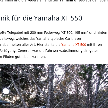
 Rahmen und die Federelemente der
Yamaha XT 550
aus den 80er
ik für die Yamaha XT 550
pfte Telegabel mit 230 mm Federweg (XT 500: 195 mm) und hinten
itsweg, welches das Yamaha-typische Cantilever-
ebenheiten aller Art. Hier stellte die
Yamaha XT 500
mit ihren
erfügung. Generell war die Fahrwerksabstimmung ein guter
 Piloten gut leben konnten.