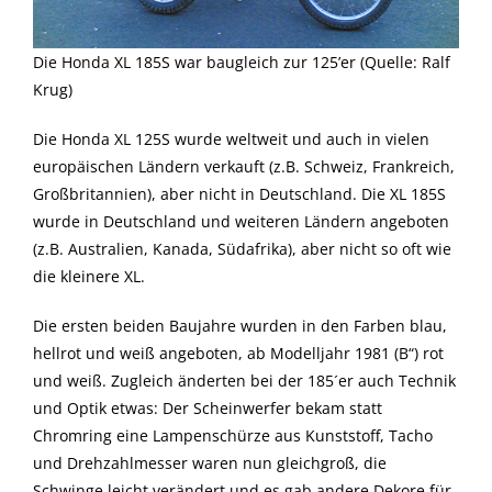
Die Honda XL 185S war baugleich zur 125’er (Quelle: Ralf
Krug)
Die Honda XL 125S wurde weltweit und auch in vielen
europäischen Ländern verkauft (z.B. Schweiz, Frankreich,
Großbritannien), aber nicht in Deutschland. Die XL 185S
wurde in Deutschland und weiteren Ländern angeboten
(z.B. Australien, Kanada, Südafrika), aber nicht so oft wie
die kleinere XL.
Die ersten beiden Baujahre wurden in den Farben blau,
hellrot und weiß angeboten, ab Modelljahr 1981 (B“) rot
und weiß. Zugleich änderten bei der 185´er auch Technik
und Optik etwas: Der Scheinwerfer bekam statt
Chromring eine Lampenschürze aus Kunststoff, Tacho
und Drehzahlmesser waren nun gleichgroß, die
Schwinge leicht verändert und es gab andere Dekore für