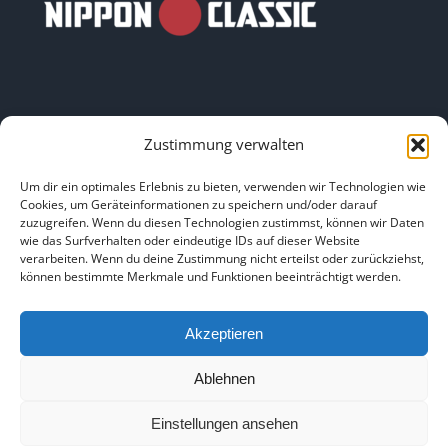
Zustimmung verwalten
LINKS
Um dir ein optimales Erlebnis zu bieten, verwenden wir Technologien wie
Cookies, um Geräteinformationen zu speichern und/oder darauf
zuzugreifen. Wenn du diesen Technologien zustimmst, können wir Daten
HOME
|
ÜBER UNS
|
IMPRESSUM
|
DATENSCHUTZ
|
wie das Surfverhalten oder eindeutige IDs auf dieser Website
verarbeiten. Wenn du deine Zustimmung nicht erteilst oder zurückziehst,
BILDNACHWEISE
können bestimmte Merkmale und Funktionen beeinträchtigt werden.
Akzeptieren
Ablehnen
Copyright 2025
Einstellungen ansehen