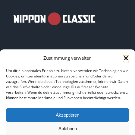
Zustimmung verwalten
LINKS
Um dir ein optimales Erlebnis zu bieten, verwenden wir Technologien wie
Cookies, um Geräteinformationen zu speichern und/oder darauf
zuzugreifen. Wenn du diesen Technologien zustimmst, können wir Daten
HOME
|
ÜBER UNS
|
IMPRESSUM
|
DATENSCHUTZ
|
wie das Surfverhalten oder eindeutige IDs auf dieser Website
verarbeiten. Wenn du deine Zustimmung nicht erteilst oder zurückziehst,
BILDNACHWEISE
können bestimmte Merkmale und Funktionen beeinträchtigt werden.
Akzeptieren
Ablehnen