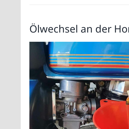
Ölwechsel an der H
Zeige
grösseres
Bild