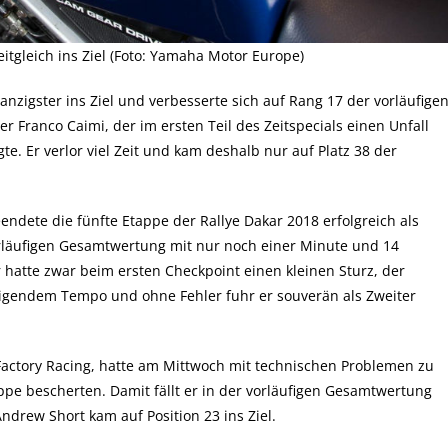
zeitgleich ins Ziel (Foto: Yamaha Motor Europe)
zigster ins Ziel und verbesserte sich auf Rang 17 der vorläufige
 Franco Caimi, der im ersten Teil des Zeitspecials einen Unfall
e. Er verlor viel Zeit und kam deshalb nur auf Platz 38 der
ndete die fünfte Etappe der Rallye Dakar 2018 erfolgreich als
vorläufigen Gesamtwertung mit nur noch einer Minute und 14
atte zwar beim ersten Checkpoint einen kleinen Sturz, der
eigendem Tempo und ohne Fehler fuhr er souverän als Zweiter
Factory Racing, hatte am Mittwoch mit technischen Problemen zu
appe bescherten. Damit fällt er in der vorläufigen Gesamtwertung
Andrew Short kam auf Position 23 ins Ziel.