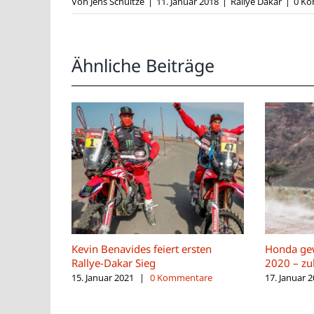
Von
Jens Schultze
|
11. Januar 2018
|
Rallye Dakar
|
0 K
Ähnliche Beiträge
Kevin Benavides feiert ersten
Honda gew
Rallye-Dakar Sieg
2020 – zul
15. Januar 2021
|
0 Kommentare
17. Januar 