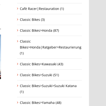
Cafè Racer|Restauration (1)
Classic Bikes (3)
Classic Bikes>Honda (87)
Classic
Bikes>Honda|Ratgeber>Restaurierung
(1)
Classic Bikes>Kawasaki (43)
Classic Bikes>Suzuki (51)
Kevin Benavides feiert ersten
Honda gewinnt die 
Classic Bikes>Suzuki>Suzuki Katana
Rallye-Dakar Sieg
2020 – zuletzt vor 
(1)
15. Januar 2021
|
0 Kommentare
17. Januar 2020
|
0 K
Classic Bikes>Yamaha (48)