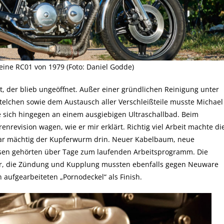
eine RC01 von 1979 (Foto: Daniel Godde)
cht, der blieb ungeöffnet. Außer einer gründlichen Reinigung unter
telchen sowie dem Austausch aller Verschleißteile musste Michael
e sich hingegen an einem ausgiebigen Ultraschallbad. Beim
enrevision wagen, wie er mir erklärt. Richtig viel Arbeit machte di
war mächtig der Kupferwurm drin. Neuer Kabelbaum, neue
sen gehörten über Tage zum laufenden Arbeitsprogramm. Die
or, die Zündung und Kupplung mussten ebenfalls gegen Neuware
 aufgearbeiteten „Pornodeckel“ als Finish.