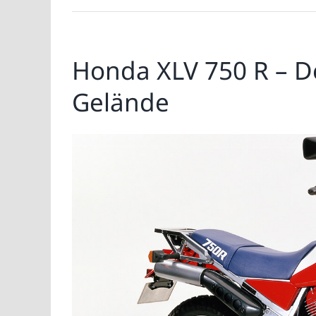
Honda XLV 750 R – D
Gelände
Zeige
grösseres
Bild