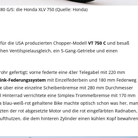
0 G/S: die Honda XLV 750 (Quelle: Honda)
 für die USA produzierten Chopper-Modell
VT 750 C
und besaß
en Ventilspielausgleich, ein 5-Gang-Getriebe und einen
hr gefertigt; vorne federte eine 43er Telegabel mit 220 mm
Link-Federungssystem
mit Einzelfederbein und 180 mm Federweg
de über eine einzelne Scheibenbremse mit 280 mm Durchmesser
ll Hinterrad verrichtete eine Simplex-Trommelbremse mit 170 mm
 blau-weiß-rot gehaltene Bike machte optisch schon was her, ma
zten der rot abgesetzte Motor und die rot eingefärbten Radnaben,
Lufthutzen, die dem hinteren Zylinder einen kühlen Kopf bewahre