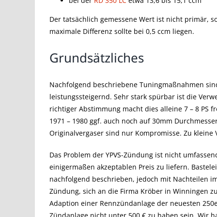
bei der
RD 350 LC
etwa 13,6 bis 15,1 ccm
Der tatsächlich gemessene Wert ist nicht primär, 
maximale Differenz sollte bei 0,5 ccm liegen.
Grundsätzliches
Nachfolgend beschriebene Tuningmaßnahmen sind 
leistungssteigernd. Sehr stark spürbar ist die Ve
richtiger Abstimmung macht dies alleine 7 – 8 PS f
1971 – 1980 ggf. auch noch auf 30mm Durchmesser
Originalvergaser sind nur Kompromisse. Zu kleine
Das Problem der YPVS-Zündung ist nicht umfassend 
einigermaßen akzeptablen Preis zu liefern. Baste
nachfolgend beschrieben, jedoch mit Nachteilen i
Zündung, sich an die Firma Kröber in Winningen z
Adaption einer Rennzündanlage der neuesten 250er
Zündanlage nicht unter 500 € zu haben sein. Wir h