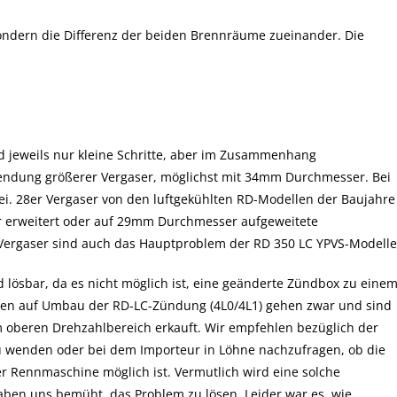
sondern die Differenz der beiden Brennräume zueinander. Die
jeweils nur kleine Schritte, aber im Zusammenhang
rwendung größerer Vergaser, möglichst mit 34mm Durchmesser. Bei
rei. 28er Vergaser von den luftgekühlten RD-Modellen der Baujahre
 erweitert oder auf 29mm Durchmesser aufgeweitete
 Vergaser sind auch das Hauptproblem der RD 350 LC YPVS-Modelle
lösbar, da es nicht möglich ist, eine geänderte Zündbox zu eine
leien auf Umbau der RD-LC-Zündung (4L0/4L1) gehen zwar und sind
m oberen Drehzahlbereich erkauft. Wir empfehlen bezüglich der
u wenden oder bei dem Importeur in Löhne nachzufragen, ob die
 Rennmaschine möglich ist. Vermutlich wird eine solche
aben uns bemüht, das Problem zu lösen. Leider war es, wie