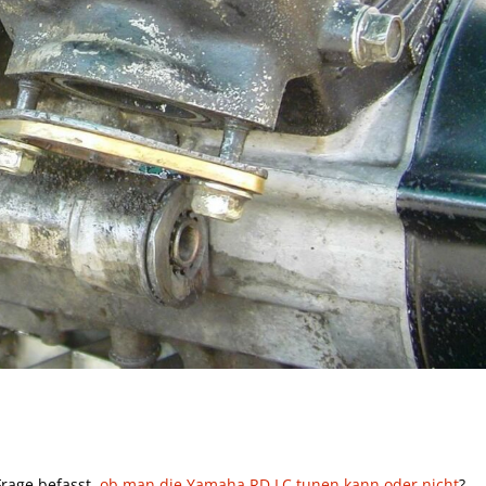
Frage befasst,
ob man die Yamaha RD LC tunen kann oder nicht
?