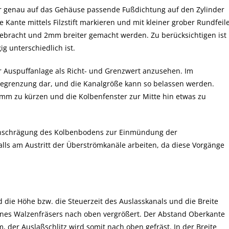
hr genau auf das Gehäuse passende Fußdichtung auf den Zylinder
Kante mittels Filzstift markieren und mit kleiner grober Rundfeil
ebracht und 2mm breiter gemacht werden. Zu berücksichtigen ist
g unterschiedlich ist.
r Auspuffanlage als Richt- und Grenzwert anzusehen. Im
begrenzung dar, und die Kanalgröße kann so belassen werden.
2mm zu kürzen und die Kolbenfenster zur Mitte hin etwas zu
 Anschrägung des Kolbenbodens zur Einmündung der
alls am Austritt der Überströmkanäle arbeiten, da diese Vorgänge
 die Höhe bzw. die Steuerzeit des Auslasskanals und die Breite
eines Walzenfräsers nach oben vergrößert. Der Abstand Oberkante
, der Auslaßschlitz wird somit nach oben gefräst. In der Breite