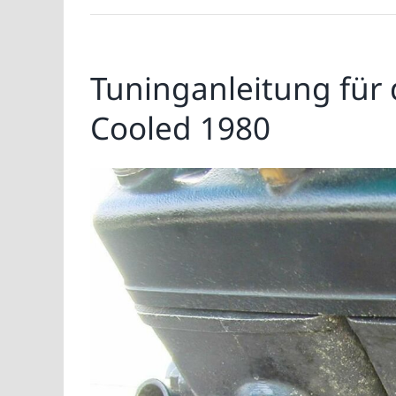
Tuninganleitung für
Cooled 1980
Zeige
grösseres
Bild