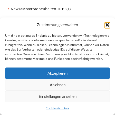
News>Motorradneuheiten 2019 (1)
Nicht aus Japan (2)
Zustimmung verwalten
Racing (32)
Um dir ein optimales Erlebnis zu bieten, verwenden wir Technologien wie
Cookies, um Geräteinformationen zu speichern und/oder darauf
Rallye Dakar (24)
zuzugreifen. Wenn du diesen Technologien zustimmst, können wir Daten
wie das Surfverhalten oder eindeutige IDs auf dieser Website
verarbeiten. Wenn du deine Zustimmung nicht erteilst oder zurückziehst,
Ratgeber (5)
können bestimmte Merkmale und Funktionen beeinträchtigt werden.
Ratgeber>Blech & Lack|Custom Bikes (1)
Akzeptieren
Restauration (21)
Ablehnen
Restaurierung (20)
Einstellungen ansehen
Suzuki (34)
Cookie-Richtlinie