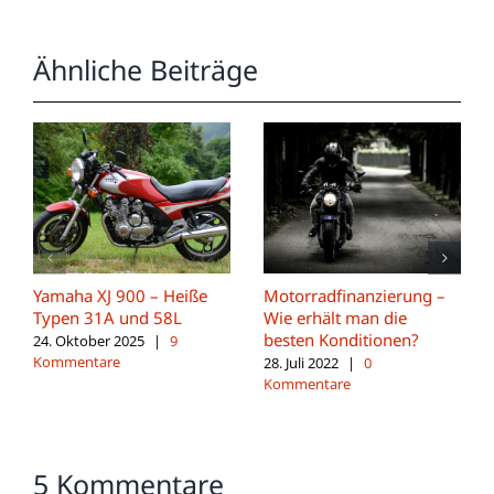
Ähnliche Beiträge
Yamaha XJ 900 – Heiße
Motorradfinanzierung –
Typen 31A und 58L
Wie erhält man die
besten Konditionen?
24. Oktober 2025
|
9
Kommentare
28. Juli 2022
|
0
Kommentare
5 Kommentare