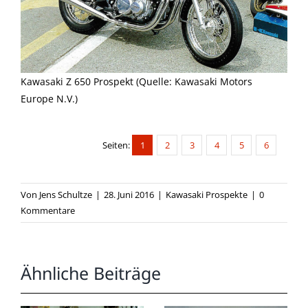
Kawasaki Z 650 Prospekt (Quelle: Kawasaki Motors
Europe N.V.)
Seiten:
1
2
3
4
5
6
Von
Jens Schultze
|
28. Juni 2016
|
Kawasaki Prospekte
|
0
Kommentare
Ähnliche Beiträge