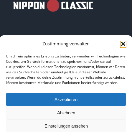
Zustimmung verwalten
LINKS
Um dir ein optimales Erlebnis zu bieten, verwenden wir Technologien wie
Cookies, um Geräteinformationen zu speichern und/oder darauf
zuzugreifen. Wenn du diesen Technologien zustimmst, können wir Daten
HOME
|
ÜBER UNS
|
IMPRESSUM
|
DATENSCHUTZ
|
wie das Surfverhalten oder eindeutige IDs auf dieser Website
verarbeiten. Wenn du deine Zustimmung nicht erteilst oder zurückziehst,
BILDNACHWEISE
können bestimmte Merkmale und Funktionen beeinträchtigt werden.
Akzeptieren
Ablehnen
Copyright 2025
Einstellungen ansehen