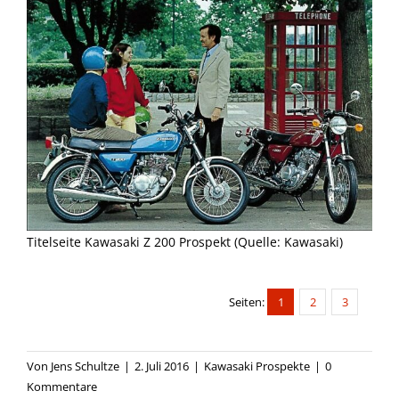
Titelseite Kawasaki Z 200 Prospekt (Quelle: Kawasaki)
Seiten:
1
2
3
Von
Jens Schultze
|
2. Juli 2016
|
Kawasaki Prospekte
|
0
Kommentare