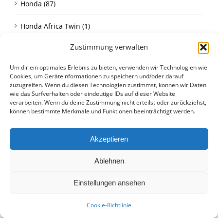
Honda (87)
Honda Africa Twin (1)
Zustimmung verwalten
Honda CB 750 Four (7)
Um dir ein optimales Erlebnis zu bieten, verwenden wir Technologien wie
Honda CB Four (2)
Cookies, um Geräteinformationen zu speichern und/oder darauf
zuzugreifen. Wenn du diesen Technologien zustimmst, können wir Daten
Honda CBX (6)
wie das Surfverhalten oder eindeutige IDs auf dieser Website
verarbeiten. Wenn du deine Zustimmung nicht erteilst oder zurückziehst,
können bestimmte Merkmale und Funktionen beeinträchtigt werden.
Honda CL (1)
Honda Goldwing (2)
Akzeptieren
Honda Monkey (4)
Ablehnen
Honda XL (3)
Einstellungen ansehen
Idole (23)
Cookie-Richtlinie