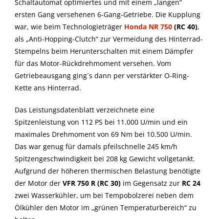
Schaltautomat optimiertes und mit einem „langen“
ersten Gang versehenen 6-Gang-Getriebe. Die Kupplung
war, wie beim Technologieträger
Honda NR 750
(RC
40)
,
als „Anti-Hopping-Clutch“ zur Vermeidung des Hinterrad-
Stempelns beim Herunterschalten mit einem Dämpfer
für das Motor-Rückdrehmoment versehen. Vom
Getriebeausgang ging´s dann per verstärkter O-Ring-
Kette ans Hinterrad.
Das Leistungsdatenblatt verzeichnete eine
Spitzenleistung von 112 PS bei 11.000 U/min und ein
maximales Drehmoment von 69 Nm bei 10.500 U/min.
Das war genug für damals pfeilschnelle 245 km/h
Spitzengeschwindigkeit bei 208 kg Gewicht vollgetankt.
Aufgrund der höheren thermischen Belastung benötigte
der Motor der
VFR 750 R (RC 30)
im Gegensatz zur
RC 24
zwei Wasserkühler, um bei Tempobolzerei neben dem
Ölkühler den Motor im „grünen Temperaturbereich“ zu