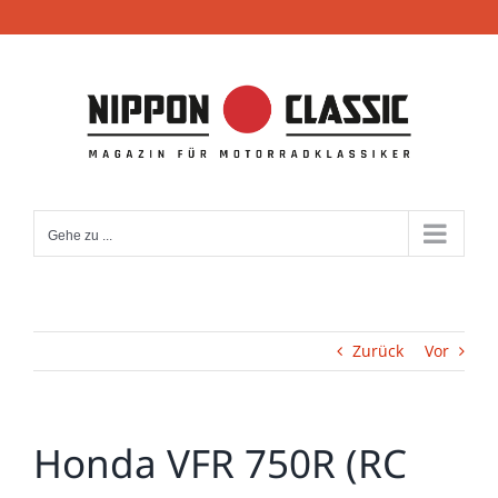
Zum
Inhalt
springen
Gehe zu ...
Zurück
Vor
Honda VFR 750R (RC