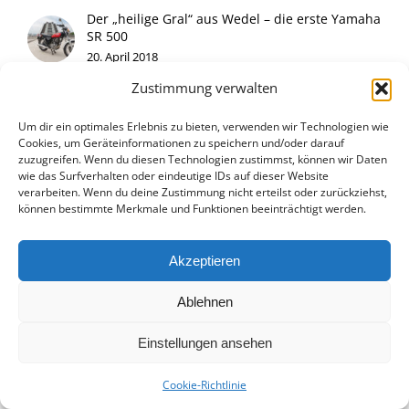
Der „heilige Gral“ aus Wedel – die erste Yamaha
SR 500
20. April 2018
Zustimmung verwalten
Yamaha DT 50 M (Typ 2M4) – Jugend-Enduro
aus Hamamatsu
Um dir ein optimales Erlebnis zu bieten, verwenden wir Technologien wie
17. Januar 2018
Cookies, um Geräteinformationen zu speichern und/oder darauf
zuzugreifen. Wenn du diesen Technologien zustimmst, können wir Daten
wie das Surfverhalten oder eindeutige IDs auf dieser Website
Kawasaki Z 440 Umbau – Phönix aus der Asche
verarbeiten. Wenn du deine Zustimmung nicht erteilst oder zurückziehst,
30. Oktober 2016
können bestimmte Merkmale und Funktionen beeinträchtigt werden.
Yamaha RT 360 – keine Enduro für Weicheier
Akzeptieren
30. Mai 2019
Ablehnen
Yamaha TT 600 – waschechte Hard-Enduro für
den Wettbewerb
Einstellungen ansehen
10. April 2017
Cookie-Richtlinie
Yamaha SR 500 – zurück zur Urform des