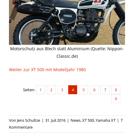
Motorschutz aus Blech statt Aluminium (Quelle: Nippon-
Classic.de)
Weiter zur XT 500 mit Modelljahr 1980
Seiten:
1
2
3
4
5
6
7
8
9
Von
Jens Schultze
|
31. Juli 2016
|
News
,
XT 500
,
Yamaha XT
|
7
Kommentare