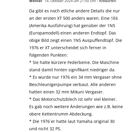
Werner
14. Oktober 2024 um 21:50 Uhr
- Antworten
Da gibt es noch etliche andere Details die nur
an der ersten XT 500 anders waren. Eine 1E6
(Amerika Ausführung) hat genüber der 1N5
(Europamodell) einen anderen Endtopf. Das
obige Bild zeigt einen 1N5 Auspuffendtopf. Die
1976 er XT unterscheidet sich ferner in
folgenden Punkten:
* Sie hatte kürzere Federbeine. Die Maschine
stand damit hinten signifikant niedriger da.
* Es wurde nur 1976 ein 34 mm Vergaser ohne
Beschleunigerpumpe verbaut. Alle anderen
hatten einen 32 mm Mikuni Vergaser.
* Das Motorschutzblech ist sehr viel kleiner.
Es gab noch weitere Änderungen wie z.B. keine
obere Kettentrumm Abdeckung.
* Die 1976´er hatte laut Yamaha original 30
und nicht 32 PS.