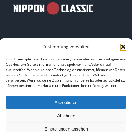
Zustimmung verwalten
LINKS
Um dir ein optimales Erlebnis zu bieten, verwenden wir Technologien wie
Cookies, um Geräteinformationen zu speichern und/oder darauf
zuzugreifen. Wenn du diesen Technologien zustimmst, können wir Daten
HOME
|
ÜBER UNS
|
IMPRESSUM
|
DATENSCHUTZ
|
wie das Surfverhalten oder eindeutige IDs auf dieser Website
verarbeiten. Wenn du deine Zustimmung nicht erteilst oder zurückziehst,
BILDNACHWEISE
können bestimmte Merkmale und Funktionen beeinträchtigt werden.
Akzeptieren
Ablehnen
Copyright 2025
Einstellungen ansehen