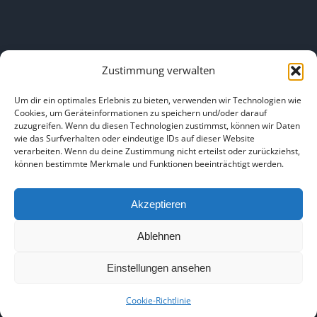
Zustimmung verwalten
LINKS
Um dir ein optimales Erlebnis zu bieten, verwenden wir Technologien wie
Cookies, um Geräteinformationen zu speichern und/oder darauf
zuzugreifen. Wenn du diesen Technologien zustimmst, können wir Daten
HOME
|
ÜBER UNS
|
IMPRESSUM
|
DATENSCHUTZ
|
wie das Surfverhalten oder eindeutige IDs auf dieser Website
verarbeiten. Wenn du deine Zustimmung nicht erteilst oder zurückziehst,
BILDNACHWEISE
können bestimmte Merkmale und Funktionen beeinträchtigt werden.
Akzeptieren
Ablehnen
Copyright 2025
Einstellungen ansehen
Facebook
Instagram
Cookie-Richtlinie