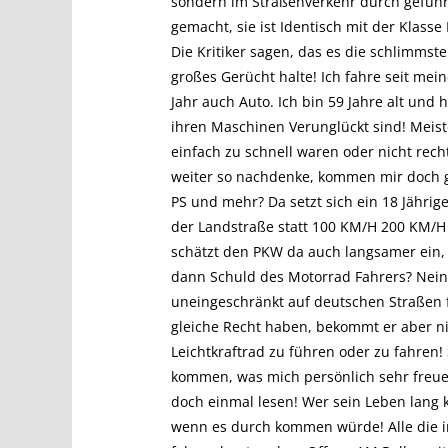
sondern im Straßenverkehr durch geführ
gemacht, sie ist Identisch mit der Klass
Die Kritiker sagen, das es die schlimmste
großes Gerücht halte! Ich fahre seit mei
Jahr auch Auto. Ich bin 59 Jahre alt und
ihren Maschinen Verunglückt sind! Meist
einfach zu schnell waren oder nicht rech
weiter so nachdenke, kommen mir doch g
PS und mehr? Da setzt sich ein 18 Jährig
der Landstraße statt 100 KM/H 200 KM/H 
schätzt den PKW da auch langsamer ein, 
dann Schuld des Motorrad Fahrers? Nein n
uneingeschränkt auf deutschen Straßen fa
gleiche Recht haben, bekommt er aber ni
Leichtkraftrad zu führen oder zu fahren!
kommen, was mich persönlich sehr freuen
doch einmal lesen! Wer sein Leben lang k
wenn es durch kommen würde! Alle die i