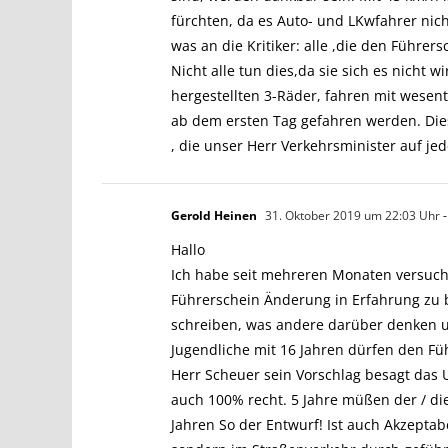
fürchten, da es Auto- und LKwfahrer nic
was an die Kritiker: alle ,die den Führe
Nicht alle tun dies,da sie sich es nicht w
hergestellten 3-Räder, fahren mit wese
ab dem ersten Tag gefahren werden. Diese 
, die unser Herr Verkehrsminister auf jed
Gerold Heinen
31. Oktober 2019 um 22:03 Uhr
-
Hallo
Ich habe seit mehreren Monaten versuch
Führerschein Änderung in Erfahrung zu b
schreiben, was andere darüber denken un
Jugendliche mit 16 Jahren dürfen den Fü
Herr Scheuer sein Vorschlag besagt das U
auch 100% recht. 5 Jahre müßen der / di
Jahren So der Entwurf! Ist auch Akzeptabe