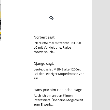
Kommentare
Norbert sagt:
Ich durfte mal mitfahren. RD 350
75 Jahre Honda Motor Company:
Honda bringt 2023 
LC mit Verkleidung, Farbe
Auf leisen Sohlen zum Erfolg
zurück
rot/weiss. Ich…
10. Mai 2023
|
1 Kommentar
9. November 2022
|
Django sagt:
Leute, das ist MEINE alte 1200er.
Bei der Leipziger Mopedmesse von
ein…
Hans Joachim Hentschel sagt:
Auch ich bin an den Filmen
interessiert. Über eine Möglichkeit
zum Erwerb…