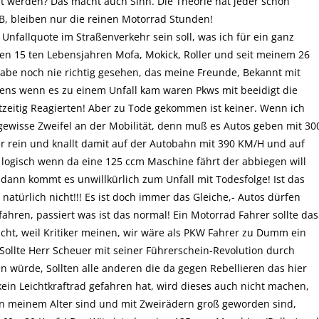
t werden? Das macht auch Sinn. Die Theorie hat jeder schon
e B, bleiben nur die reinen Motorrad Stunden!
 Unfallquote im Straßenverkehr sein soll, was ich für ein ganz
nen 15 ten Lebensjahren Mofa, Mokick, Roller und seit meinem 26
 habe noch nie richtig gesehen, das meine Freunde, Bekannt mit
ens wenn es zu einem Unfall kam waren Pkws mit beeidigt die
tzeitig Reagierten! Aber zu Tode gekommen ist keiner. Wenn ich
ewisse Zweifel an der Mobilität, denn muß es Autos geben mit 30
er rein und knallt damit auf der Autobahn mit 390 KM/H und auf
logisch wenn da eine 125 ccm Maschine fährt der abbiegen will
dann kommt es unwillkürlich zum Unfall mit Todesfolge! Ist das
atürlich nicht!!! Es ist doch immer das Gleiche,- Autos dürfen
hren, passiert was ist das normal! Ein Motorrad Fahrer sollte das
cht, weil Kritiker meinen, wir wäre als PKW Fahrer zu Dumm ein
 Sollte Herr Scheuer mit seiner Führerschein-Revolution durch
 würde, Sollten alle anderen die da gegen Rebellieren das hier
ein Leichtkraftrad gefahren hat, wird dieses auch nicht machen,
n meinem Alter sind und mit Zweirädern groß geworden sind,