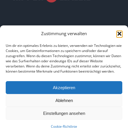
Zustimmung verwalten
LINKS
Um dir ein optimales Erlebnis zu bieten, verwenden wir Technologien wie
Cookies, um Geräteinformationen zu speichern und/oder darauf
zuzugreifen. Wenn du diesen Technologien zustimmst, können wir Daten
HOME
|
ÜBER UNS
|
IMPRESSUM
|
DATENSCHUTZ
|
wie das Surfverhalten oder eindeutige IDs auf dieser Website
verarbeiten. Wenn du deine Zustimmung nicht erteilst oder zurückziehst,
BILDNACHWEISE
können bestimmte Merkmale und Funktionen beeinträchtigt werden.
Akzeptieren
Ablehnen
Copyright 2025
Einstellungen ansehen
Facebook
Instagram
Cookie-Richtlinie