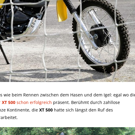
os wie beim Rennen zwischen dem Hasen und dem Igel: egal wo di
r
XT 500
schon erfolgreich
präsent. Berühmt durch zahllose
nze Kontinente, die
XT 500
hatte sich längst den Ruf des
arbeitet.