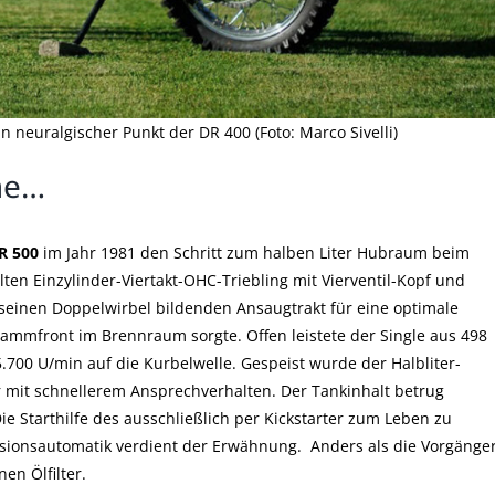
n neuralgischer Punkt der DR 400 (Foto: Marco Sivelli)
me…
R 500
im Jahr 1981 den Schritt zum halben Liter Hubraum beim
lten Einzylinder-Viertakt-OHC-Triebling mit Vierventil-Kopf und
seinen Doppelwirbel bildenden Ansaugtrakt für eine optimale
lammfront im Brennraum sorgte. Offen leistete der Single aus 498
.700 U/min auf die Kurbelwelle. Gespeist wurde der Halbliter-
 mit schnellerem Ansprechverhalten. Der Tankinhalt betrug
ie Starthilfe des ausschließlich per Kickstarter zum Leben zu
sionsautomatik verdient der Erwähnung. Anders als die Vorgänge
en Ölfilter.