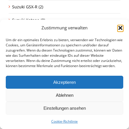
Suzuki GSX-R (2)
Suzuki Katana (8)
Zustimmung verwalten
Suzuki Prospekte (2)
Um dir ein optimales Erlebnis zu bieten, verwenden wir Technologien wie
Cookies, um Geräteinformationen zu speichern und/oder darauf
Suzuki RE5 (2)
zuzugreifen. Wenn du diesen Technologien zustimmst, können wir Daten
wie das Surfverhalten oder eindeutige IDs auf dieser Website
Tipps & Tricks (28)
verarbeiten. Wenn du deine Zustimmung nicht erteilst oder zurückziehst,
können bestimmte Merkmale und Funktionen beeinträchtigt werden.
Veranstaltungen (70)
Akzeptieren
XT 500 (6)
Ablehnen
Yamaha (52)
Einstellungen ansehen
Yamaha Prospekte (8)
Cookie-Richtlinie
Yamaha RD (12)