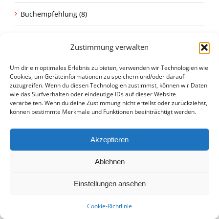
Buchempfehlung (8)
Cafè Racer (107)
Zustimmung verwalten
Cafè Racer|Restauration (1)
Um dir ein optimales Erlebnis zu bieten, verwenden wir Technologien wie
Cookies, um Geräteinformationen zu speichern und/oder darauf
Classic Bikes (3)
zuzugreifen. Wenn du diesen Technologien zustimmst, können wir Daten
wie das Surfverhalten oder eindeutige IDs auf dieser Website
verarbeiten. Wenn du deine Zustimmung nicht erteilst oder zurückziehst,
Classic Bikes>Honda (87)
können bestimmte Merkmale und Funktionen beeinträchtigt werden.
Classic Bikes>Honda|Ratgeber>Restaurierung (1)
Akzeptieren
Classic Bikes>Kawasaki (43)
Ablehnen
Classic Bikes>Suzuki (51)
Einstellungen ansehen
Classic Bikes>Suzuki>Suzuki Katana (1)
Cookie-Richtlinie
Classic Bikes>Yamaha (48)