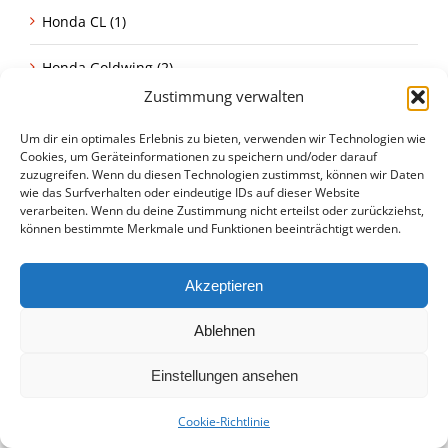
Honda CL (1)
Honda Goldwing (2)
Zustimmung verwalten
Honda Monkey (4)
Um dir ein optimales Erlebnis zu bieten, verwenden wir Technologien wie
Cookies, um Geräteinformationen zu speichern und/oder darauf
Honda XL (3)
zuzugreifen. Wenn du diesen Technologien zustimmst, können wir Daten
wie das Surfverhalten oder eindeutige IDs auf dieser Website
Idole (23)
verarbeiten. Wenn du deine Zustimmung nicht erteilst oder zurückziehst,
können bestimmte Merkmale und Funktionen beeinträchtigt werden.
Kawasaki (40)
Akzeptieren
Kawasaki GPZ (7)
Ablehnen
Kawasaki Prospekte (8)
Einstellungen ansehen
Kawasaki Z 1000 (3)
Cookie-Richtlinie
Kurioses (57)