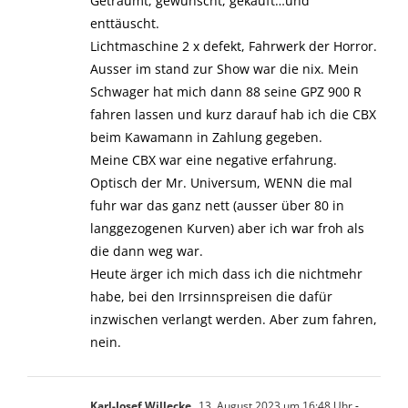
Geträumt, gewünscht, gekauft…und
enttäuscht.
Lichtmaschine 2 x defekt, Fahrwerk der Horror.
Ausser im stand zur Show war die nix. Mein
Schwager hat mich dann 88 seine GPZ 900 R
fahren lassen und kurz darauf hab ich die CBX
beim Kawamann in Zahlung gegeben.
Meine CBX war eine negative erfahrung.
Optisch der Mr. Universum, WENN die mal
fuhr war das ganz nett (ausser über 80 in
langgezogenen Kurven) aber ich war froh als
die dann weg war.
Heute ärger ich mich dass ich die nichtmehr
habe, bei den Irrsinnspreisen die dafür
inzwischen verlangt werden. Aber zum fahren,
nein.
Karl-Josef Willecke
13. August 2023 um 16:48 Uhr
-