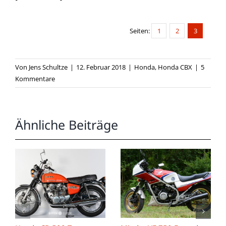
Seiten:
1
2
3
Von
Jens Schultze
|
12. Februar 2018
|
Honda
,
Honda CBX
|
5
Kommentare
Ähnliche Beiträge