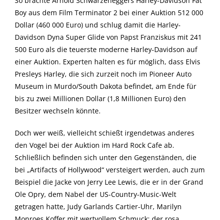
So brachte Arnold Schwarzeneggers Harley-Davidson Fat
Boy aus dem Film Terminator 2 bei einer Auktion 512 000
Dollar (460 000 Euro) und schlug damit die Harley-
Davidson Dyna Super Glide von Papst Franziskus mit 241
500 Euro als die teuerste moderne Harley-Davidson auf
einer Auktion. Experten halten es für möglich, dass Elvis
Presleys Harley, die sich zurzeit noch im Pioneer Auto
Museum in Murdo/South Dakota befindet, am Ende für
bis zu zwei Millionen Dollar (1,8 Millionen Euro) den
Besitzer wechseln könnte.
Doch wer weiß, vielleicht schießt irgendetwas anderes
den Vogel bei der Auktion im Hard Rock Cafe ab.
Schließlich befinden sich unter den Gegenständen, die
bei „Artifacts of Hollywood“ versteigert werden, auch zum
Beispiel die Jacke von Jerry Lee Lewis, die er in der Grand
Ole Opry, dem Nabel der US-Country-Music-Welt
getragen hatte, Judy Garlands Cartier-Uhr, Marilyn
Monroes Koffer mit wertvollem Schmuck; der rosa