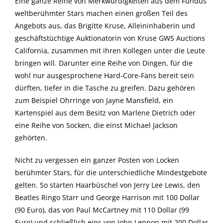
Eine ganze Reihe von Merkwürdigkeiten aus dem Fundus
weltberühmter Stars machen einen großen Teil des
Angebots aus, das Brigitte Kruse, Alleininhaberin und
geschäftstüchtige Auktionatorin von Kruse GWS Auctions
California, zusammen mit ihren Kollegen unter die Leute
bringen will. Darunter eine Reihe von Dingen, für die
wohl nur ausgesprochene Hard-Core-Fans bereit sein
dürften, tiefer in die Tasche zu greifen. Dazu gehören
zum Beispiel Ohrringe von Jayne Mansfield, ein
Kartenspiel aus dem Besitz von Marlene Dietrich oder
eine Reihe von Socken, die einst Michael Jackson
gehörten.
Nicht zu vergessen ein ganzer Posten von Locken
berühmter Stars, für die unterschiedliche Mindestgebote
gelten. So starten Haarbüschel von Jerry Lee Lewis, den
Beatles Ringo Starr und George Harrison mit 100 Dollar
(90 Euro), das von Paul McCartney mit 110 Dollar (99
Euro) und schließlich eins von John Lennon mit 200 Dollar