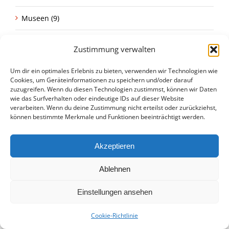
Museen (9)
News (286)
Zustimmung verwalten
News>Motorradneuheiten 2019 (1)
Um dir ein optimales Erlebnis zu bieten, verwenden wir Technologien wie
Cookies, um Geräteinformationen zu speichern und/oder darauf
Nicht aus Japan (2)
zuzugreifen. Wenn du diesen Technologien zustimmst, können wir Daten
wie das Surfverhalten oder eindeutige IDs auf dieser Website
verarbeiten. Wenn du deine Zustimmung nicht erteilst oder zurückziehst,
Racing (32)
können bestimmte Merkmale und Funktionen beeinträchtigt werden.
Rallye Dakar (24)
Akzeptieren
Ratgeber (5)
Ablehnen
Ratgeber>Blech & Lack|Custom Bikes (1)
Einstellungen ansehen
Restauration (21)
Cookie-Richtlinie