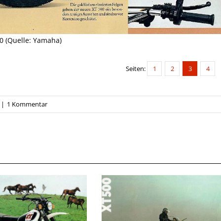
0 (Quelle: Yamaha)
Seiten:
1
2
3
4
|
1 Kommentar