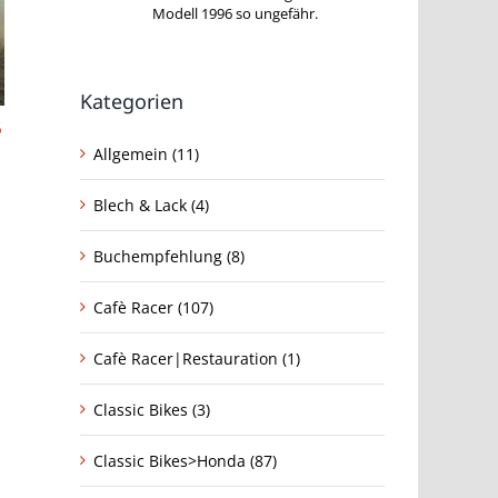
Modell 1996 so ungefähr.
Kategorien
6
Yamaha XT 500 USA-Prospekt von
Yamaha XT 500 Pro
1979 – The Place You Go.
Das Original
Allgemein (11)
24. August 2016
|
0 Kommentare
24. August 2016
|
0 
Blech & Lack (4)
Buchempfehlung (8)
Cafè Racer (107)
Cafè Racer|Restauration (1)
Classic Bikes (3)
Classic Bikes>Honda (87)