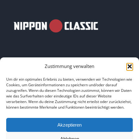
Zustimmung verwalten
LINKS
Um dir ein optimales Erlebnis zu bieten, verwenden wir Technologien wie
Cookies, um Geräteinformationen zu speichern und/oder darauf
zuzugreifen. Wenn du diesen Technologien zustimmst, können wir Daten
HOME
|
ÜBER UNS
|
IMPRESSUM
|
DATENSCHUTZ
|
wie das Surfverhalten oder eindeutige IDs auf dieser Website
verarbeiten. Wenn du deine Zustimmung nicht erteilst oder zurückziehst,
BILDNACHWEISE
können bestimmte Merkmale und Funktionen beeinträchtigt werden.
Akzeptieren
Ablehnen