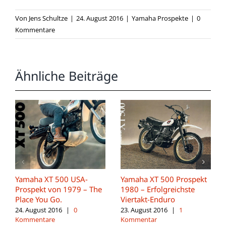
Von
Jens Schultze
|
24. August 2016
|
Yamaha Prospekte
|
0
Kommentare
Ähnliche Beiträge
Yamaha XT 500 USA-
Yamaha XT 500 Prospekt
Prospekt von 1979 – The
1980 – Erfolgreichste
Place You Go.
Viertakt-Enduro
24. August 2016
|
0
23. August 2016
|
1
Kommentare
Kommentar