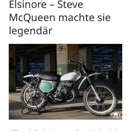
Elsinore – Steve
McQueen machte sie
legendär
Zeige
grösseres
Bild