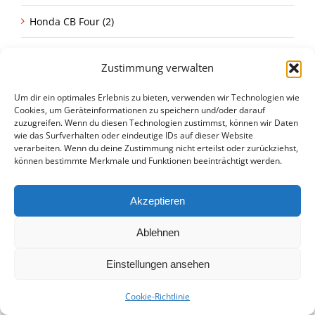
Honda CB Four (2)
Honda CBX (6)
Zustimmung verwalten
Honda CL (1)
Um dir ein optimales Erlebnis zu bieten, verwenden wir Technologien wie
Cookies, um Geräteinformationen zu speichern und/oder darauf
Honda Goldwing (2)
zuzugreifen. Wenn du diesen Technologien zustimmst, können wir Daten
wie das Surfverhalten oder eindeutige IDs auf dieser Website
verarbeiten. Wenn du deine Zustimmung nicht erteilst oder zurückziehst,
Honda Monkey (4)
können bestimmte Merkmale und Funktionen beeinträchtigt werden.
Honda XL (3)
Akzeptieren
Idole (23)
Ablehnen
Kawasaki (40)
Einstellungen ansehen
Kawasaki GPZ (7)
Cookie-Richtlinie
Kawasaki Prospekte (8)