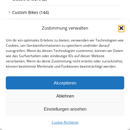
Custom Bikes (144)
Elektromobilität (21)
Zustimmung verwalten
Events (30)
Um dir ein optimales Erlebnis zu bieten, verwenden wir Technologien wie
Cookies, um Geräteinformationen zu speichern und/oder darauf
zuzugreifen. Wenn du diesen Technologien zustimmst, können wir Daten
Glemseck 101 (8)
wie das Surfverhalten oder eindeutige IDs auf dieser Website
verarbeiten. Wenn du deine Zustimmung nicht erteilst oder zurückziehst,
Honda (87)
können bestimmte Merkmale und Funktionen beeinträchtigt werden.
Honda Africa Twin (1)
Akzeptieren
Honda CB 750 Four (7)
Ablehnen
Honda CB Four (2)
Einstellungen ansehen
Honda CBX (6)
Cookie-Richtlinie