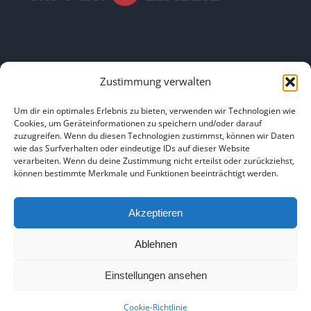
Zustimmung verwalten
LINKS
Um dir ein optimales Erlebnis zu bieten, verwenden wir Technologien wie
Cookies, um Geräteinformationen zu speichern und/oder darauf
zuzugreifen. Wenn du diesen Technologien zustimmst, können wir Daten
HOME
|
ÜBER UNS
|
IMPRESSUM
|
DATENSCHUTZ
|
wie das Surfverhalten oder eindeutige IDs auf dieser Website
verarbeiten. Wenn du deine Zustimmung nicht erteilst oder zurückziehst,
BILDNACHWEISE
können bestimmte Merkmale und Funktionen beeinträchtigt werden.
Akzeptieren
Ablehnen
Copyright 2025
Einstellungen ansehen
Facebook
Instagram
Cookie-Richtlinie