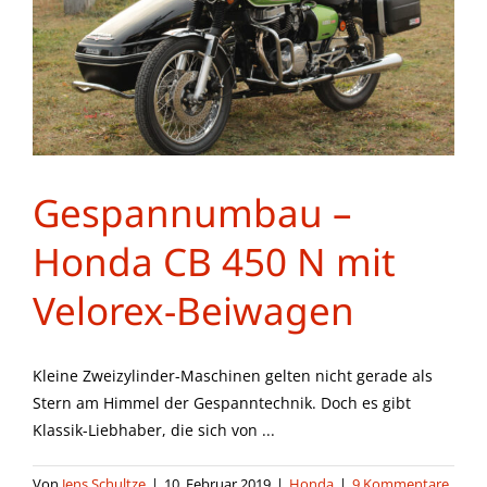
Gespannumbau –
Honda CB 450 N mit
Velorex-Beiwagen
Kleine Zweizylinder-Maschinen gelten nicht gerade als
Stern am Himmel der Gespanntechnik. Doch es gibt
Klassik-Liebhaber, die sich von ...
Von
Jens Schultze
|
10. Februar 2019
|
Honda
|
9 Kommentare