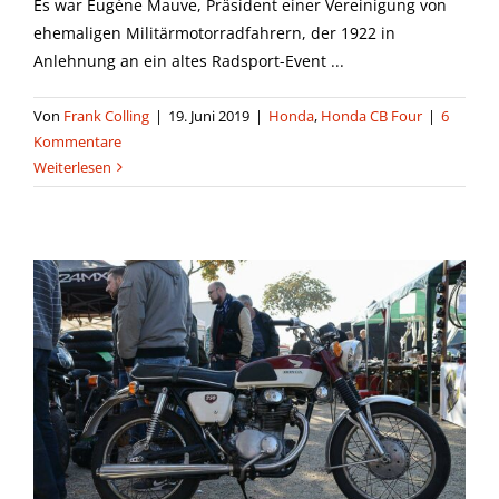
Es war Eugène Mauve, Präsident einer Vereinigung von
ehemaligen Militärmotorradfahrern, der 1922 in
Anlehnung an ein altes Radsport-Event ...
Von
Frank Colling
|
19. Juni 2019
|
Honda
,
Honda CB Four
|
6
Kommentare
Weiterlesen