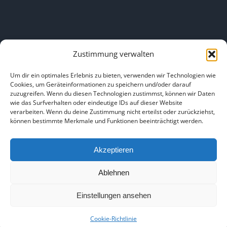
Zustimmung verwalten
LINKS
Um dir ein optimales Erlebnis zu bieten, verwenden wir Technologien wie
Cookies, um Geräteinformationen zu speichern und/oder darauf
zuzugreifen. Wenn du diesen Technologien zustimmst, können wir Daten
HOME
|
ÜBER UNS
|
IMPRESSUM
|
DATENSCHUTZ
|
wie das Surfverhalten oder eindeutige IDs auf dieser Website
verarbeiten. Wenn du deine Zustimmung nicht erteilst oder zurückziehst,
BILDNACHWEISE
können bestimmte Merkmale und Funktionen beeinträchtigt werden.
Akzeptieren
Ablehnen
Copyright 2025
Einstellungen ansehen
Facebook
Instagram
Cookie-Richtlinie