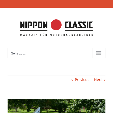
Zum
Inhalt
springen
Gehe zu ...
Previous
Next
View
Larger