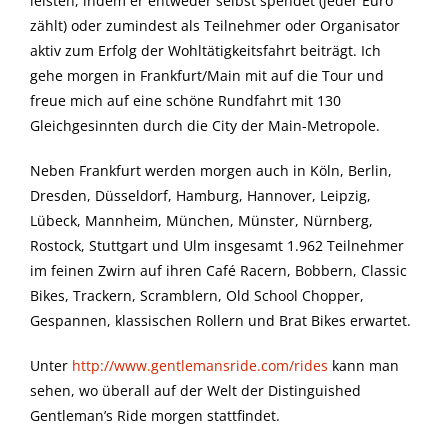
leisten, indem er entweder selbst spendet (jeder Euro
zählt) oder zumindest als Teilnehmer oder Organisator
aktiv zum Erfolg der Wohltätigkeitsfahrt beiträgt. Ich
gehe morgen in Frankfurt/Main mit auf die Tour und
freue mich auf eine schöne Rundfahrt mit 130
Gleichgesinnten durch die City der Main-Metropole.
Neben Frankfurt werden morgen auch in Köln, Berlin,
Dresden, Düsseldorf, Hamburg, Hannover, Leipzig,
Lübeck, Mannheim, München, Münster, Nürnberg,
Rostock, Stuttgart und Ulm insgesamt 1.962 Teilnehmer
im feinen Zwirn auf ihren Café Racern, Bobbern, Classic
Bikes, Trackern, Scramblern, Old School Chopper,
Gespannen, klassischen Rollern und Brat Bikes erwartet.
Unter
http://www.gentlemansride.com/rides
kann man
sehen, wo überall auf der Welt der Distinguished
Gentleman’s Ride morgen stattfindet.