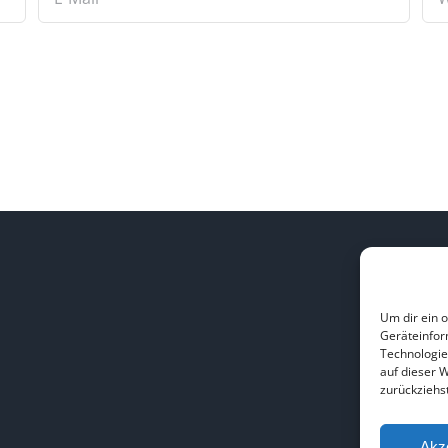
L
Um dir ein 
Geräteinfor
H
Technologie
B
auf dieser 
zurückziehs
Akz