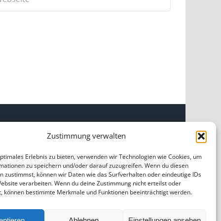
Zustimmung verwalten
INKS
optimales Erlebnis zu bieten, verwenden wir Technologien wie Cookies, um
mationen zu speichern und/oder darauf zuzugreifen. Wenn du diesen
OME
|
ÜBER UNS
|
IMPRESSUM
|
DATENSCHUTZ
|
n zustimmst, können wir Daten wie das Surfverhalten oder eindeutige IDs
ILDNACHWEISE
Website verarbeiten. Wenn du deine Zustimmung nicht erteilst oder
t, können bestimmte Merkmale und Funktionen beeinträchtigt werden.
eptieren
Ablehnen
Einstellungen ansehen