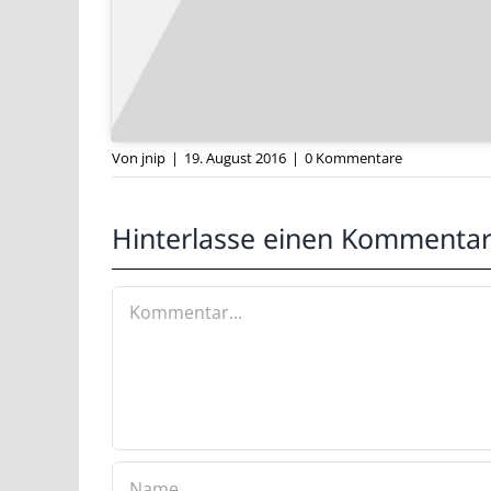
It’s cool man! Spektakuläres Drift Video von Jorian 
Von
jnip
|
19. August 2016
|
0 Kommentare
Hinterlasse einen Kommenta
Kommentar