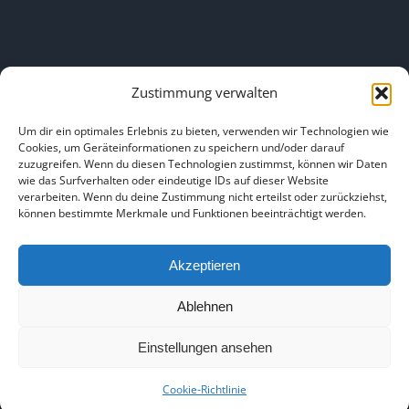
Zustimmung verwalten
LINKS
Um dir ein optimales Erlebnis zu bieten, verwenden wir Technologien wie
Cookies, um Geräteinformationen zu speichern und/oder darauf
zuzugreifen. Wenn du diesen Technologien zustimmst, können wir Daten
HOME
|
ÜBER UNS
|
IMPRESSUM
|
DATENSCHUTZ
|
wie das Surfverhalten oder eindeutige IDs auf dieser Website
verarbeiten. Wenn du deine Zustimmung nicht erteilst oder zurückziehst,
BILDNACHWEISE
können bestimmte Merkmale und Funktionen beeinträchtigt werden.
Akzeptieren
Ablehnen
Copyright 2025
Einstellungen ansehen
Facebook
Instagram
Cookie-Richtlinie