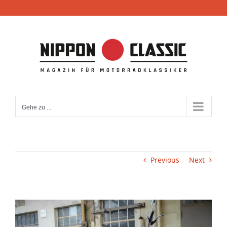
Zum
Inhalt
springen
Gehe zu ...
Previous
Next
View
Larger