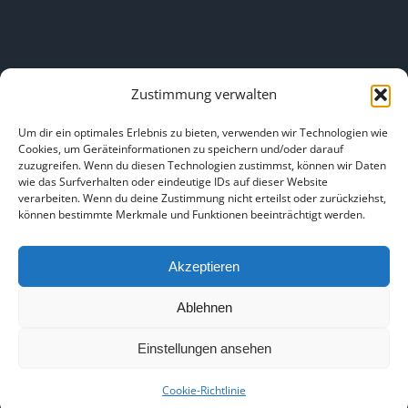
Zustimmung verwalten
LINKS
Um dir ein optimales Erlebnis zu bieten, verwenden wir Technologien wie
Cookies, um Geräteinformationen zu speichern und/oder darauf
zuzugreifen. Wenn du diesen Technologien zustimmst, können wir Daten
HOME
|
ÜBER UNS
|
IMPRESSUM
|
DATENSCHUTZ
|
wie das Surfverhalten oder eindeutige IDs auf dieser Website
verarbeiten. Wenn du deine Zustimmung nicht erteilst oder zurückziehst,
BILDNACHWEISE
können bestimmte Merkmale und Funktionen beeinträchtigt werden.
Akzeptieren
Ablehnen
Copyright 2025
Einstellungen ansehen
Facebook
Instagram
Cookie-Richtlinie