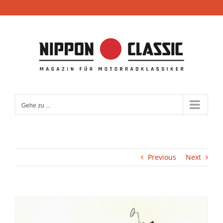
Zum
Inhalt
springen
Gehe zu ...
Previous
Next
View
Larger