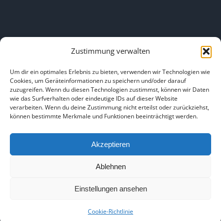
Zustimmung verwalten
LINKS
Um dir ein optimales Erlebnis zu bieten, verwenden wir Technologien wie
Cookies, um Geräteinformationen zu speichern und/oder darauf
zuzugreifen. Wenn du diesen Technologien zustimmst, können wir Daten
HOME
|
ÜBER UNS
|
IMPRESSUM
|
DATENSCHUTZ
|
wie das Surfverhalten oder eindeutige IDs auf dieser Website
verarbeiten. Wenn du deine Zustimmung nicht erteilst oder zurückziehst,
BILDNACHWEISE
können bestimmte Merkmale und Funktionen beeinträchtigt werden.
Akzeptieren
Ablehnen
Copyright 2025
Einstellungen ansehen
Facebook
Instagram
Cookie-Richtlinie