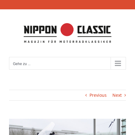
Zum
Inhalt
springen
Gehe zu ...
Previous
Next
View
Larger