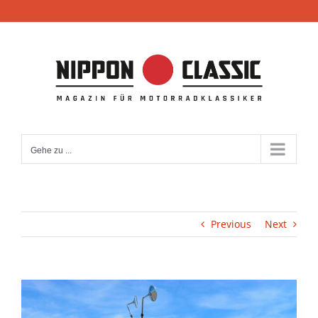
Zum
Inhalt
springen
Gehe zu ...
Previous
Next
View
Larger