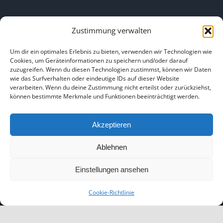
Zustimmung verwalten
Um dir ein optimales Erlebnis zu bieten, verwenden wir Technologien wie
Cookies, um Geräteinformationen zu speichern und/oder darauf
LINKS
zuzugreifen. Wenn du diesen Technologien zustimmst, können wir Daten
wie das Surfverhalten oder eindeutige IDs auf dieser Website
verarbeiten. Wenn du deine Zustimmung nicht erteilst oder zurückziehst,
können bestimmte Merkmale und Funktionen beeinträchtigt werden.
HOME
|
ÜBER UNS
|
IMPRESSUM
|
DATENSCHUTZ
|
BILDNACHWEISE
Akzeptieren
Ablehnen
Einstellungen ansehen
Copyright 2025
Cookie-Richtlinie
Facebook
Instagram