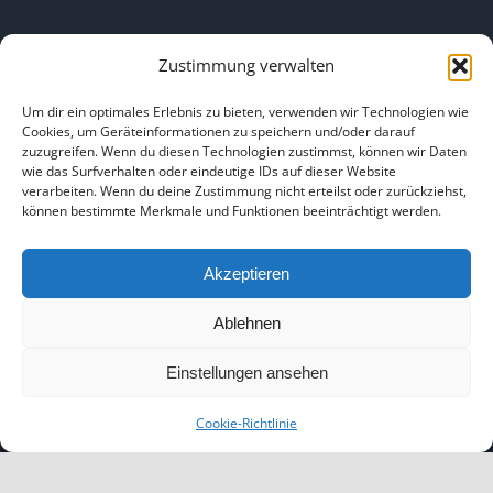
Zustimmung verwalten
Um dir ein optimales Erlebnis zu bieten, verwenden wir Technologien wie
Cookies, um Geräteinformationen zu speichern und/oder darauf
LINKS
zuzugreifen. Wenn du diesen Technologien zustimmst, können wir Daten
wie das Surfverhalten oder eindeutige IDs auf dieser Website
verarbeiten. Wenn du deine Zustimmung nicht erteilst oder zurückziehst,
können bestimmte Merkmale und Funktionen beeinträchtigt werden.
HOME
|
ÜBER UNS
|
IMPRESSUM
|
DATENSCHUTZ
|
BILDNACHWEISE
Akzeptieren
Ablehnen
Einstellungen ansehen
Copyright 2025
Cookie-Richtlinie
Facebook
Instagram