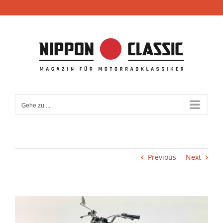
Zum
Inhalt
springen
Gehe zu ...
Previous
Next
View
Larger