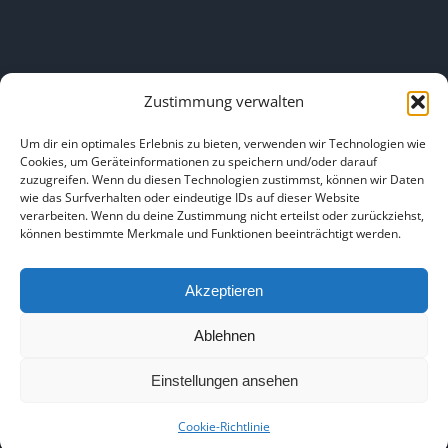
Zustimmung verwalten
LINKS
Um dir ein optimales Erlebnis zu bieten, verwenden wir Technologien wie
Cookies, um Geräteinformationen zu speichern und/oder darauf
zuzugreifen. Wenn du diesen Technologien zustimmst, können wir Daten
HOME
|
ÜBER UNS
|
IMPRESSUM
|
DATENSCHUTZ
|
wie das Surfverhalten oder eindeutige IDs auf dieser Website
verarbeiten. Wenn du deine Zustimmung nicht erteilst oder zurückziehst,
BILDNACHWEISE
können bestimmte Merkmale und Funktionen beeinträchtigt werden.
Akzeptieren
Ablehnen
Copyright 2025
Einstellungen ansehen
Facebook
Instagram
Cookie-Richtlinie