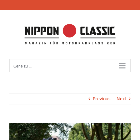
Zum
Inhalt
springen
Gehe zu ...
Previous
Next
View
Larger