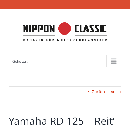
Zum
Inhalt
springen
Gehe zu ...
Zurück
Vor
Yamaha RD 125 – Reit‘