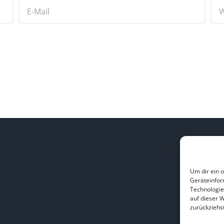
L
Um dir ein 
Geräteinfor
H
Technologie
B
auf dieser 
zurückziehs