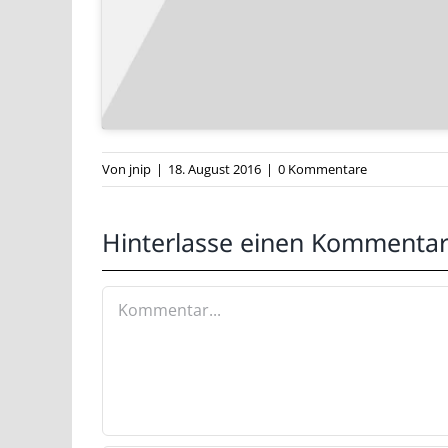
Flachmann – W650 Brat von Max Power super gechopp
näher.
Von
jnip
|
18. August 2016
|
0 Kommentare
Hinterlasse einen Kommenta
Kommentar