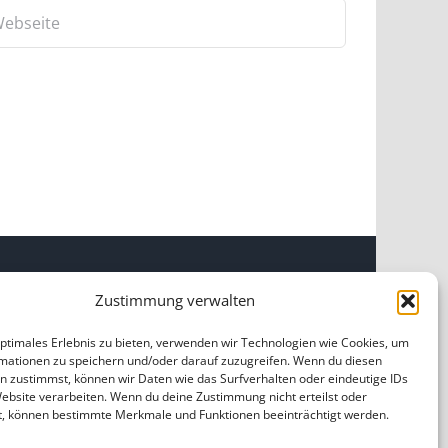
Zustimmung verwalten
INKS
optimales Erlebnis zu bieten, verwenden wir Technologien wie Cookies, um
mationen zu speichern und/oder darauf zuzugreifen. Wenn du diesen
OME
|
ÜBER UNS
|
IMPRESSUM
|
DATENSCHUTZ
|
n zustimmst, können wir Daten wie das Surfverhalten oder eindeutige IDs
ILDNACHWEISE
Website verarbeiten. Wenn du deine Zustimmung nicht erteilst oder
t, können bestimmte Merkmale und Funktionen beeinträchtigt werden.