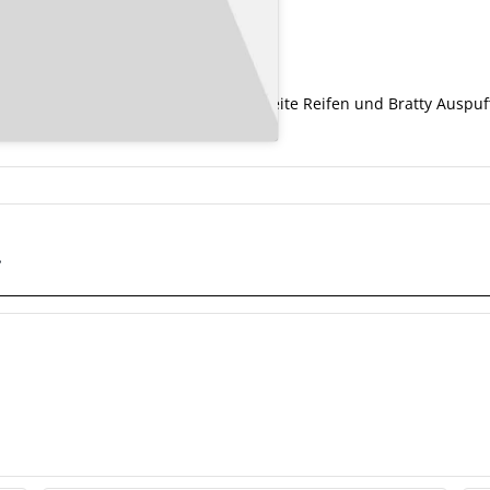
t. Kleiner Tank, kurze Sitzbank, breite Reifen und Bratty Auspu
r