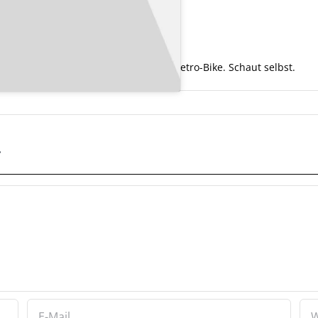
der CD 175 baute Honda von 1977 ein Retro-Bike. Schaut selbst.
r