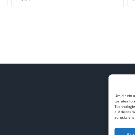
L
Um dir ein 
Geräteinfor
H
Technologie
B
auf dieser 
zurückziehs
Akz