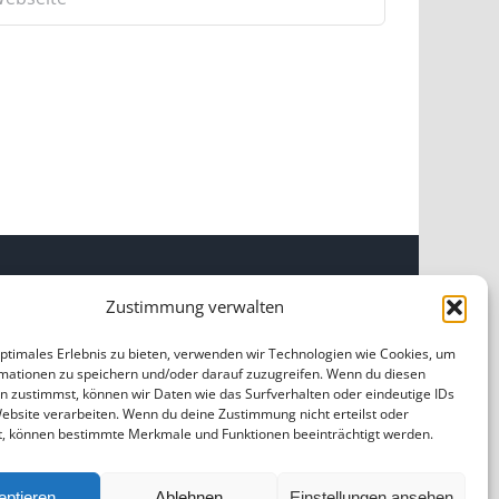
Zustimmung verwalten
INKS
optimales Erlebnis zu bieten, verwenden wir Technologien wie Cookies, um
mationen zu speichern und/oder darauf zuzugreifen. Wenn du diesen
OME
|
ÜBER UNS
|
IMPRESSUM
|
DATENSCHUTZ
|
n zustimmst, können wir Daten wie das Surfverhalten oder eindeutige IDs
ILDNACHWEISE
Website verarbeiten. Wenn du deine Zustimmung nicht erteilst oder
t, können bestimmte Merkmale und Funktionen beeinträchtigt werden.
eptieren
Ablehnen
Einstellungen ansehen