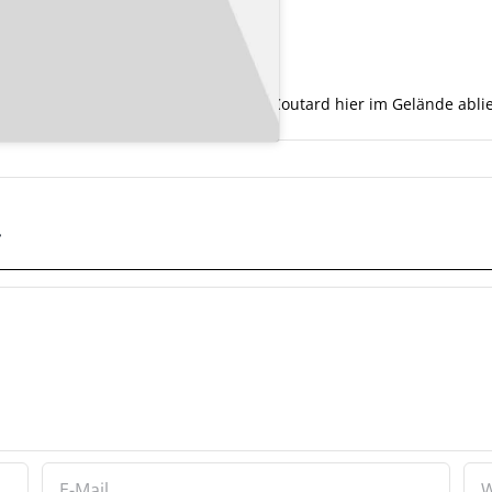
abgefahren, was Julien Dupont, Arthur Coutard hier im Gelände abli
r