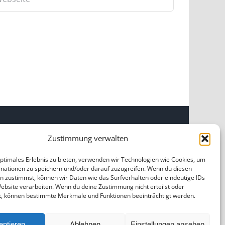
Zustimmung verwalten
INKS
optimales Erlebnis zu bieten, verwenden wir Technologien wie Cookies, um
mationen zu speichern und/oder darauf zuzugreifen. Wenn du diesen
OME
|
ÜBER UNS
|
IMPRESSUM
|
DATENSCHUTZ
|
n zustimmst, können wir Daten wie das Surfverhalten oder eindeutige IDs
ILDNACHWEISE
Website verarbeiten. Wenn du deine Zustimmung nicht erteilst oder
t, können bestimmte Merkmale und Funktionen beeinträchtigt werden.
eptieren
Ablehnen
Einstellungen ansehen