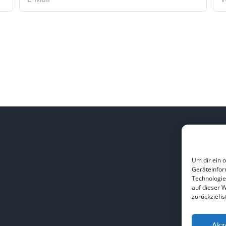
L
Um dir ein 
Geräteinfor
H
Technologie
B
auf dieser 
zurückziehs
Akz