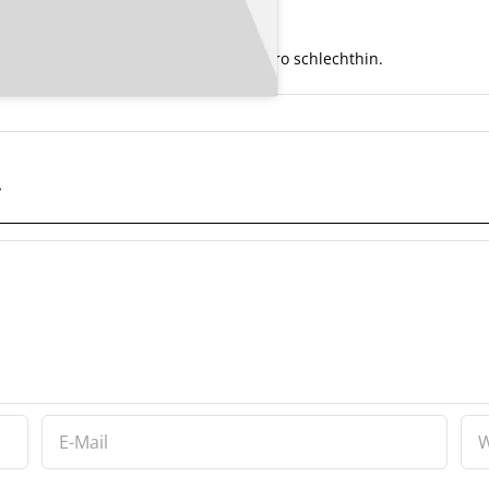
00
ist neben der XT 500 die Kult-Enduro schlechthin.
r