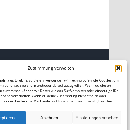
Zustimmung verwalten
INKS
optimales Erlebnis zu bieten, verwenden wir Technologien wie Cookies, um
mationen zu speichern und/oder darauf zuzugreifen. Wenn du diesen
OME
|
ÜBER UNS
|
IMPRESSUM
|
DATENSCHUTZ
|
n zustimmst, können wir Daten wie das Surfverhalten oder eindeutige IDs
ILDNACHWEISE
Website verarbeiten. Wenn du deine Zustimmung nicht erteilst oder
t, können bestimmte Merkmale und Funktionen beeinträchtigt werden.
eptieren
Ablehnen
Einstellungen ansehen