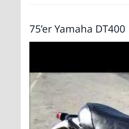
75’er Yamaha DT400
Zeige
grösseres
Bild