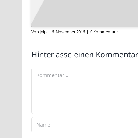
Das Teil macht einfach nur Spaß – die
Yamaha DT4
Von
jnip
|
6. November 2016
|
0 Kommentare
Hinterlasse einen Kommenta
Kommentar