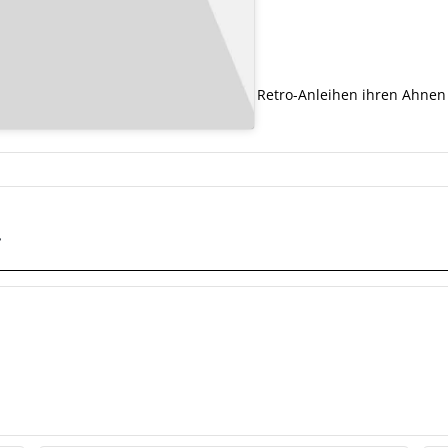
uf den Markt und bringt herrliche Retro-Anleihen ihren Ahnen m
r