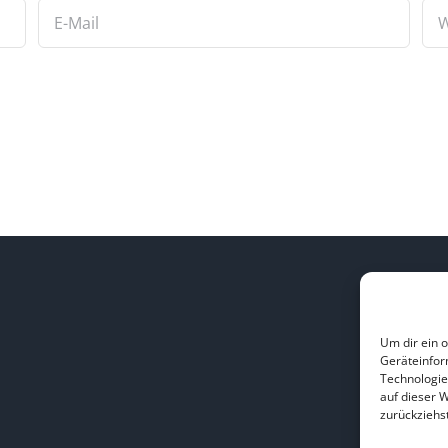
L
Um dir ein 
Geräteinfor
H
Technologie
B
auf dieser 
zurückziehs