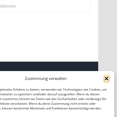
Zustimmung verwalten
INKS
optimales Erlebnis zu bieten, verwenden wir Technologien wie Cookies, um
mationen zu speichern und/oder darauf zuzugreifen. Wenn du diesen
OME
|
ÜBER UNS
|
IMPRESSUM
|
DATENSCHUTZ
|
n zustimmst, können wir Daten wie das Surfverhalten oder eindeutige IDs
ILDNACHWEISE
Website verarbeiten. Wenn du deine Zustimmung nicht erteilst oder
t, können bestimmte Merkmale und Funktionen beeinträchtigt werden.