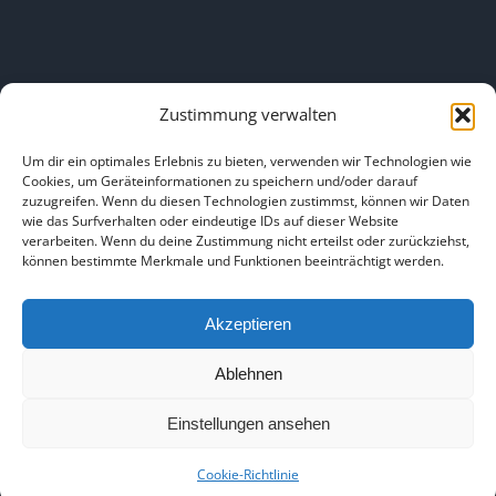
Zustimmung verwalten
LINKS
Um dir ein optimales Erlebnis zu bieten, verwenden wir Technologien wie
Cookies, um Geräteinformationen zu speichern und/oder darauf
zuzugreifen. Wenn du diesen Technologien zustimmst, können wir Daten
HOME
|
ÜBER UNS
|
IMPRESSUM
|
DATENSCHUTZ
|
wie das Surfverhalten oder eindeutige IDs auf dieser Website
verarbeiten. Wenn du deine Zustimmung nicht erteilst oder zurückziehst,
BILDNACHWEISE
können bestimmte Merkmale und Funktionen beeinträchtigt werden.
Akzeptieren
Ablehnen
Copyright 2025
Einstellungen ansehen
Facebook
Instagram
Cookie-Richtlinie