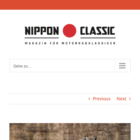
Zum
Inhalt
springen
Gehe zu ...
Previous
Next
View
Larger